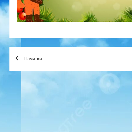
Навигация
Памятки
по
записям