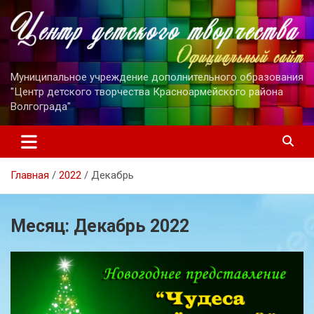
Перейти
к
содержимому
Муниципальное учреждение дополнительного образования
"Центр детского творчества Красноармейского района
Волгограда"
Главная
2022
Декабрь
Месяц:
Декабрь 2022