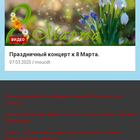
ВИДЕО
Праздничный концерт к 8 Марта.
07.03.2025
moucdt
Официальный портал Администрации Волгоградской
области
Официальный сайт Министерства просве
щения Российской
Федерации
Комитет образования, науки и молодежной политики
Волгоградской области