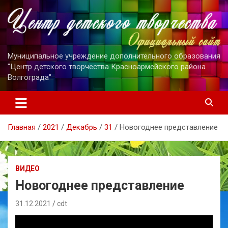
Перейти
к
содержимому
Муниципальное учреждение дополнительного образования
"Центр детского творчества Красноармейского района
Волгограда"
Главная
2021
Декабрь
31
Новогоднее представление
ВИДЕО
Новогоднее представление
31.12.2021
cdt