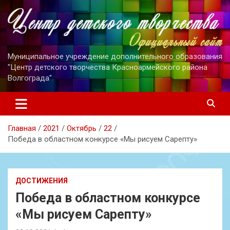
Перейти
к
содержимому
Муниципальное учреждение дополнительного образования
"Центр детского творчества Красноармейского района
Волгограда"
Главная
2021
Октябрь
22
Победа в областном конкурсе «Мы рисуем Сарепту»
ДОСТИЖЕНИЯ
Победа в областном конкурсе
«Мы рисуем Сарепту»