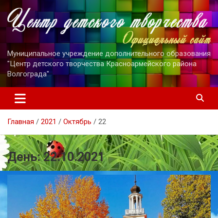
Перейти
к
содержимому
Муниципальное учреждение дополнительного образования
"Центр детского творчества Красноармейского района
Волгограда"
Главная
2021
Октябрь
22
День:
22.10.2021