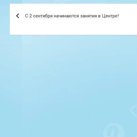
Навигация
С 2 сентября начинаются занятия в Центре!
по
записям