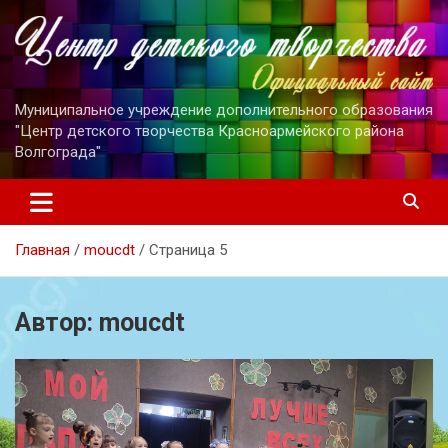
Перейти
к
содержимому
Муниципальное учреждение дополнительного образования
"Центр детского творчества Красноармейского района
Волгограда"
Главная
moucdt
Страница 5
Автор:
moucdt