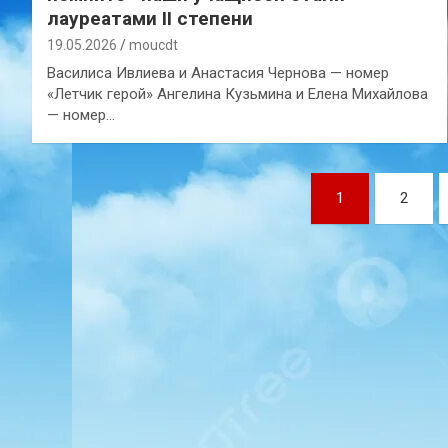
лауреатами II степени
19.05.2026
moucdt
Василиса Ивлиева и Анастасия Чернова — номер
«Летчик герой» Ангелина Кузьмина и Елена Михайлова
— номер…
Навигация
1
2
по
записям