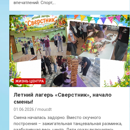
впечатлений. Спорт,…
ЖИЗНЬ ЦЕНТРА
Летний лагерь «Сверстник», начало
смены!
01.06.2026
moucdt
Смена началась задорно. Вместо скучного
построения – зажигательная танцевальная разминка,
разбудившая весь центр. Дети сразу включились…