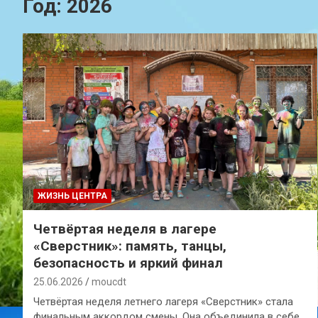
Год:
2026
ЖИЗНЬ ЦЕНТРА
Четвёртая неделя в лагере
«Сверстник»: память, танцы,
безопасность и яркий финал
25.06.2026
moucdt
Четвёртая неделя летнего лагеря «Сверстник» стала
финальным аккордом смены. Она объединила в себе