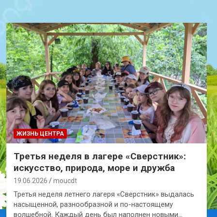
ЖИЗНЬ ЦЕНТРА
Третья неделя в лагере «Сверстник»:
искусство, природа, море и дружба
19.06.2026
moucdt
Третья неделя летнего лагеря «Сверстник» выдалась
насыщенной, разнообразной и по-настоящему
волшебной. Каждый день был наполнен новыми…