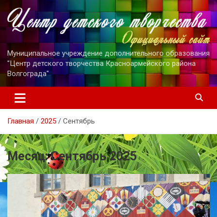
Перейти
к
содержимому
Муниципальное учреждение дополнительного образования
"Центр детского творчества Красноармейского района
Волгограда"
Главная
2025
Сентябрь
Месяц:
Сентябрь 2025