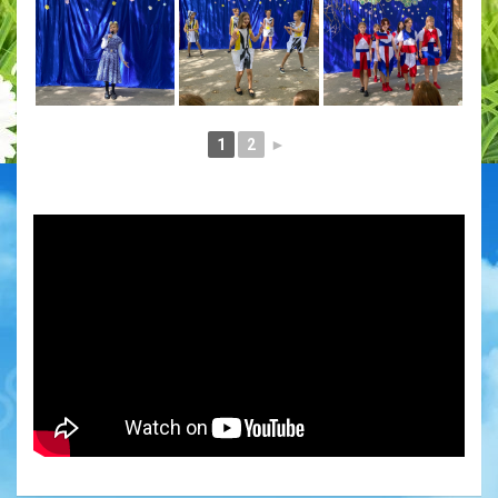
1
2
►