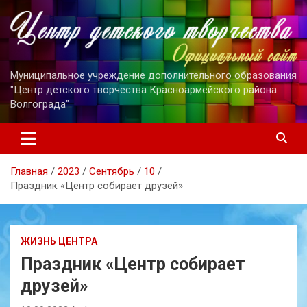
Перейти
к
содержимому
Муниципальное учреждение дополнительного образования
"Центр детского творчества Красноармейского района
Волгограда"
Главная
2023
Сентябрь
10
Праздник «Центр собирает друзей»
ЖИЗНЬ ЦЕНТРА
Праздник «Центр собирает
друзей»