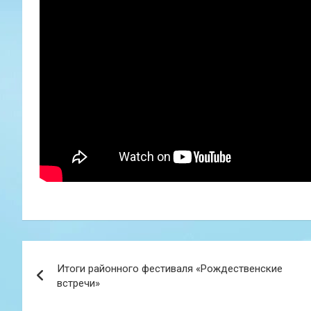
Навигация
Итоги районного фестиваля «Рождественские
по
встречи»
записям