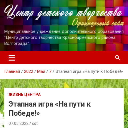
Перейти
к
содержимому
Муниципальное учреждение дополнительного образования
"Центр детского творчества Красноармейского района
Волгограда"
Главная
2022
Май
7
Этапная игра «На пути к Победе!»
ЖИЗНЬ ЦЕНТРА
Этапная игра «На пути к
Победе!»
07.05.2022
cdt