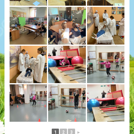
1
2
3
►