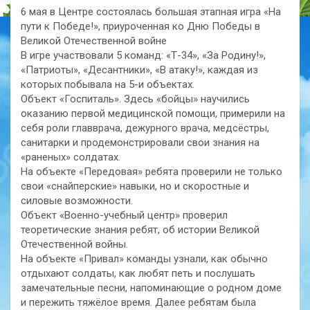
6 мая в Центре состоялась большая этапная игра «На
пути к Победе!», приуроченная ко Дню Победы в
Великой Отечественной войне
В игре участвовали 5 команд: «Т-34», «За Родину!»,
«Патриоты», «Десантники», «В атаку!», каждая из
которых побывала на 5-и объектах.
Объект «Госпиталь». Здесь «бойцы» научились
оказанию первой медицинской помощи, примерили на
себя роли главврача, дежурного врача, медсёстры,
санитарки и продемонстрировали свои знания на
«раненых» солдатах.
На объекте «Передовая» ребята проверили не только
свои «снайперские» навыки, но и скоростные и
силовые возможности.
Объект «Военно-учебный центр» проверил
теоретические знания ребят, об истории Великой
Отечественной войны.
На объекте «Привал» команды узнали, как обычно
отдыхают солдаты, как любят петь и послушать
замечательные песни, напоминающие о родном доме
и пережить тяжёлое время. Далее ребятам была