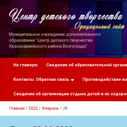
Перейти
к
содержимому
Муниципальное учреждение дополнительного
образования "Центр детского творчества
Красноармейского района Волгограда"
На главную
Сведения об образовательной орган
Контакты. Обратная связь
Противодействие к
Сведения об организации отдыха детей и их оздоро
Главная
2022
Февраль
28