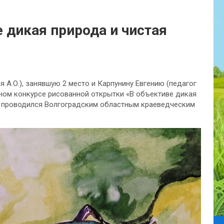
е дикая природа и чистая
 А.О.), занявшую 2 место и Карпунину Евгению (педагог
тном конкурсе рисованной открытки «В объективе дикая
й проводился Волгоградским областным краеведческим