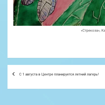
«Стрекоза», К
Навигация
С 1 августа в Центре планируется летний лагерь!
по
записям