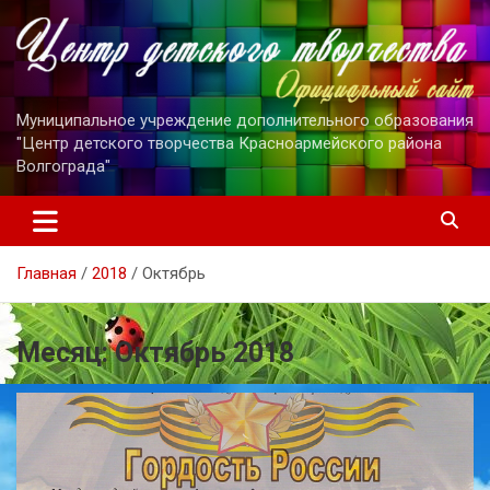
Перейти
к
содержимому
Муниципальное учреждение дополнительного образования
"Центр детского творчества Красноармейского района
Волгограда"
Главная
2018
Октябрь
Месяц:
Октябрь 2018