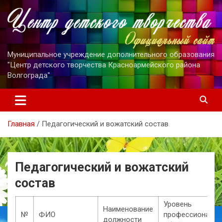
Перейти
к
содержимому
Муниципальное учреждение дополнительного образования
"Центр детского творчества Красноармейского района
Волгограда"
Главная
Педагогический и вожатский состав
Педагогический и вожатский
состав
Уровень
Наименование
№
ФИО
профессиональн
должности