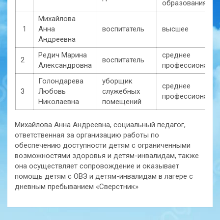
образования
Михайлова
1
Анна
воспитатель
высшее
Андреевна
Редич Марина
среднее
2
воспитатель
Александровна
профессиональн
Голондарева
уборщик
среднее
3
Любовь
служебных
профессиональн
Николаевна
помещений
Михайлова Анна Андреевна, социальный педагог,
ответственная за организацию работы по
обеспечению доступности детям с ограниченными
возможностями здоровья и детям-инвалидам, также
она осуществляет сопровождение и оказывает
помощь детям с ОВЗ и детям-инвалидам в лагере с
дневным пребыванием «Сверстник»