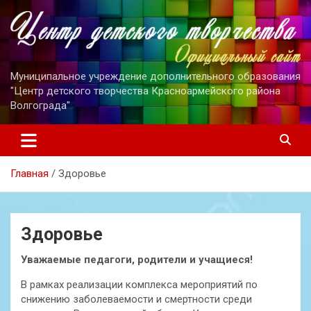
Перейти
к
содержимому
Муниципальное учреждение дополнительного образования
"Центр детского творчества Красноармейского района
Волгограда"
Главная
Здоровье
Здоровье
Уважаемые педагоги, родители и учащиеся!
В рамках реализации комплекса мероприятий по
снижению заболеваемости и смертности среди