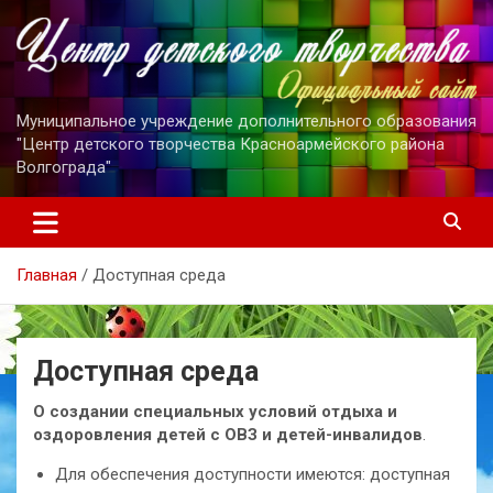
Перейти
к
содержимому
Муниципальное учреждение дополнительного образования
"Центр детского творчества Красноармейского района
Волгограда"
Главная
Доступная среда
Доступная среда
О создании специальных условий отдыха и
оздоровления детей с ОВЗ и детей-инвалидов
.
Для обеспечения доступности имеются: доступная